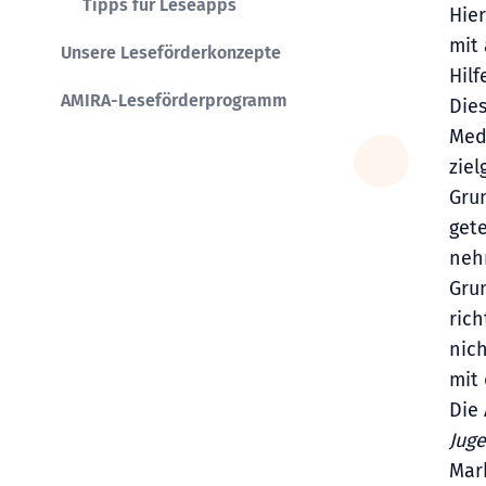
Tipps für Leseapps
Hier
mit
Unsere Leseförderkonzepte
Hil
AMIRA-Leseförderprogramm
Dies
Medi
ziel
Grun
get
neh
Grun
rich
nich
mit 
Die 
Juge
Mar