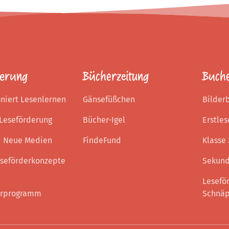
derung
Bücherzeitung
Buch
oniert Lesenlernen
Gänsefüßchen
Bilder
 Leseförderung
Bücher-Igel
Erstles
d Neue Medien
FindeFund
Klasse 
seförderkonzepte
Sekund
Lesefö
erprogramm
Schnäp