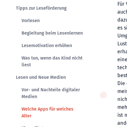
Für
Tipps zur Leseförderung
auc
dazu
Vorlesen
es 
Begleitung beim Lesenlernen
Umg
Lus
Lesemotivation erhöhen
erh
Was tun, wenn das Kind nicht
ein
liest
tec
bes
Lesen und Neue Medien
Die 
Vor- und Nachteile digitaler
mei
Medien
nic
meh
Welche Apps für welches
ist 
Alter
and