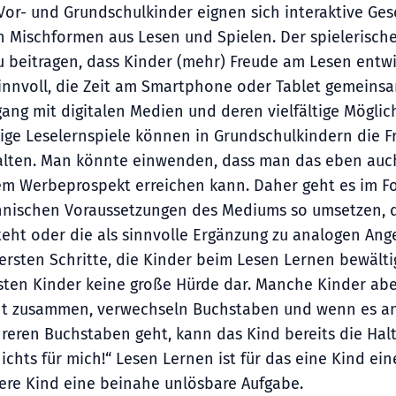
 Vor- und Grundschulkinder eignen sich interaktive Ge
h Mischformen aus Lesen und Spielen. Der spielerisc
 beitragen, dass Kinder (mehr) Freude am Lesen entwic
sinnvoll, die Zeit am Smartphone oder Tablet gemeinsa
ang mit digitalen Medien und deren vielfältige Mögli
tige Leselernspiele können in Grundschulkindern die
alten. Man könnte einwenden, dass man das eben auc
em Werbeprospekt erreichen kann. Daher geht es im Fo
hnischen Voraussetzungen des Mediums so umsetzen, d
teht oder die als sinnvolle Ergänzung zu analogen An
ersten Schritte, die Kinder beim Lesen Lernen bewälti
sten Kinder keine große Hürde dar. Manche Kinder ab
ht zusammen, verwechseln Buchstaben und wenn es a
reren Buchstaben geht, kann das Kind bereits die Halt
nichts für mich!“ Lesen Lernen ist für das eine Kind ei
ere Kind eine beinahe unlösbare Aufgabe.