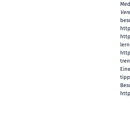
Med
Ver
bes
htt
htt
ler
htt
tre
Eine
tipp
Bes
http