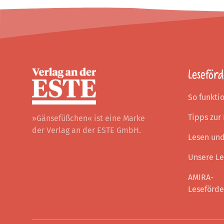
Footer
Leseför
So funkti
Tipps zur
»Gänsefüßchen« ist eine Marke
der Verlag an der ESTE GmbH.
Lesen un
Unsere Le
AMIRA-
Leseförd