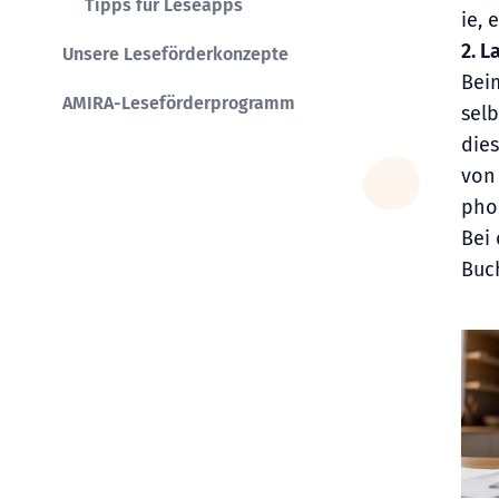
Tipps für Leseapps
ie, 
2. 
Unsere Leseförderkonzepte
Bei
AMIRA-Leseförderprogramm
sel
die
von 
phon
Bei
Buc