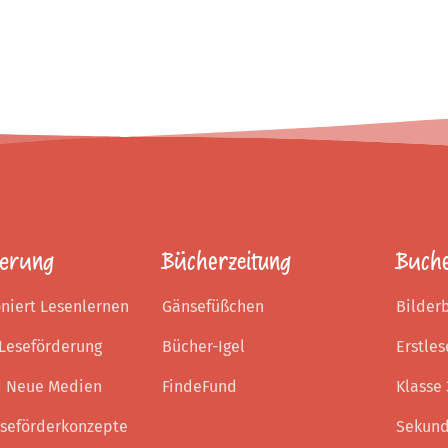
derung
Bücherzeitung
Buch
oniert Lesenlernen
Gänsefüßchen
Bilder
 Leseförderung
Bücher-Igel
Erstles
d Neue Medien
FindeFund
Klasse 
seförderkonzepte
Sekund