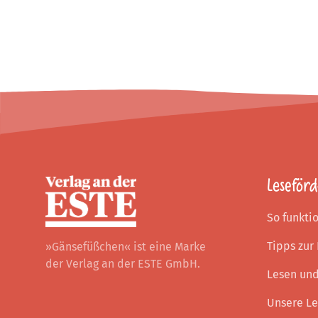
Footer
Leseför
So funkti
Tipps zur
»Gänsefüßchen« ist eine Marke
der Verlag an der ESTE GmbH.
Lesen un
Unsere Le